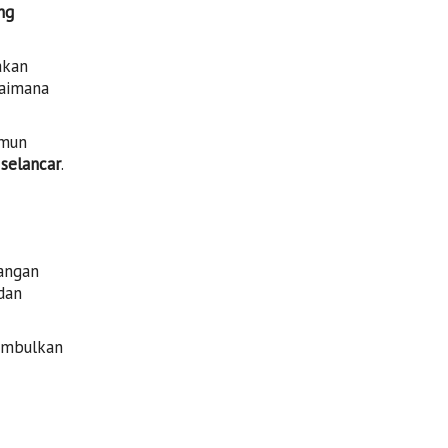
ng
akan
gaimana
amun
 selancar
.
angan
dan
imbulkan