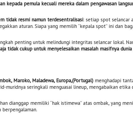
akan kepada pemula kecuali mereka dalam pengawasan langsu
em tidak resmi namun terdesentralisasi
: setiap spot selancar 
gakkan aturan. Siapa yang memilih “kepala spot” ini dan ba
ngkah penting untuk melindungi integritas selancar lokal. N
saja tidak cukup untuk menyelesaikan masalah masifnya dunia
mbok, Maroko, Maladewa, Europa,(Portugal)
menghadapi tant
urid-muridnya seringkali menguasai lineup, mengabaikan etika 
han dianggap memiliki “hak istimewa” atas ombak, yang men
h berpengalaman.