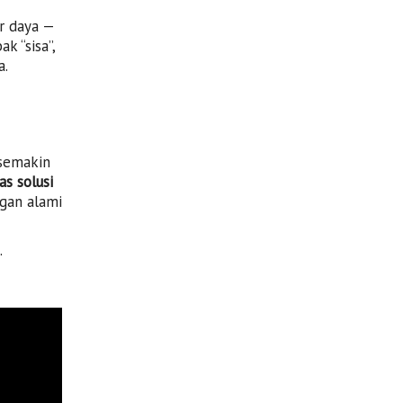
r daya —
k “sisa”,
a.
 semakin
s solusi
gan alami
.