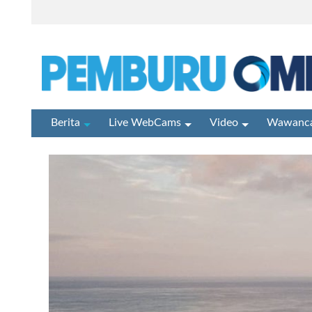
Berita
Live WebCams
Video
Wawanca