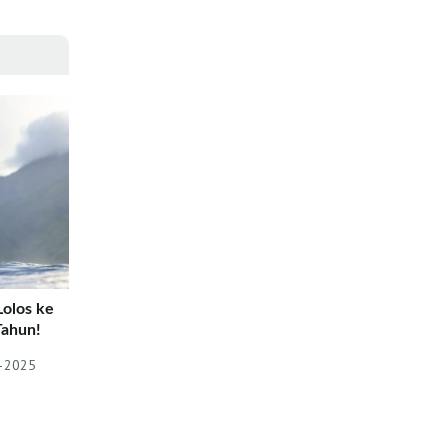
Lolos ke
Tahun!
4–2025