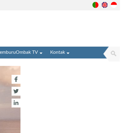
emburuOmbak TV
Kontak