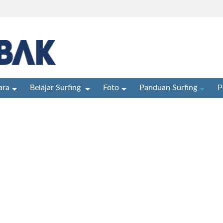
ra
Belajar Surfing
Foto
Panduan Surfing
P