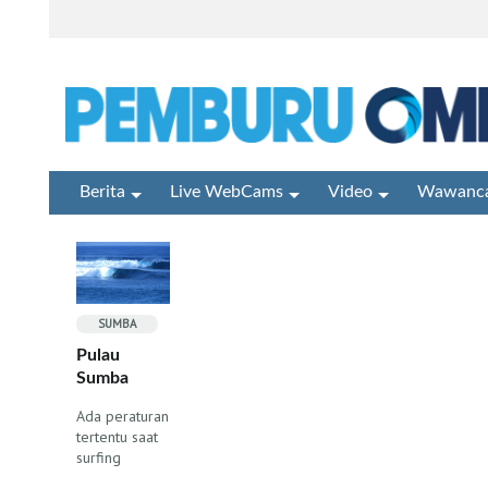
Berita
Live WebCams
Video
Wawanca
SUMBA
Pulau
Sumba
Ada peraturan
tertentu saat
surfing