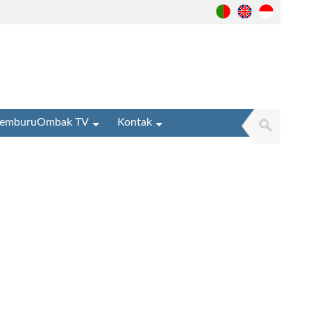
emburuOmbak TV
Kontak