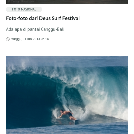
Entitas Resmi Indonesia
FOTO
NASIONAL
Foto-foto dari Deus Surf Festival
Ada apa di pantai Canggu-Bali
Minggu, 01 Jun 2014 03:18