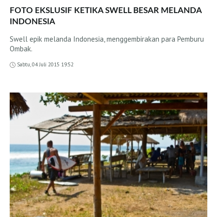
Panaitan Islands
FOTO EKSLUSIF KETIKA SWELL BESAR MELANDA
Cimaja
INDONESIA
Batukaras
Swell epik melanda Indonesia, menggembirakan para Pemburu
Ombak.
Pacitan
G Land
Sabtu, 04 Juli 2015 19:52
Bali
Canggu (LIVE)
Kuta e Kuta Reef (LIVE)
Balangan (LIVE)
Bingin (LIVE)
Keramas (LIVE)
Uluwatu (LIVE)
Lombok
Grupuk
Ekas