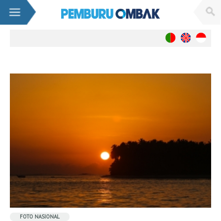
Berita
Nasional
Internasional
Wanita
Live WebCams
Sumatra
Banda Aceh
Nias (Lagundry Bay)
Mentawai(Lances Right)
Benkulu
Krui / Mandiri
Java
FOTO
NASIONAL