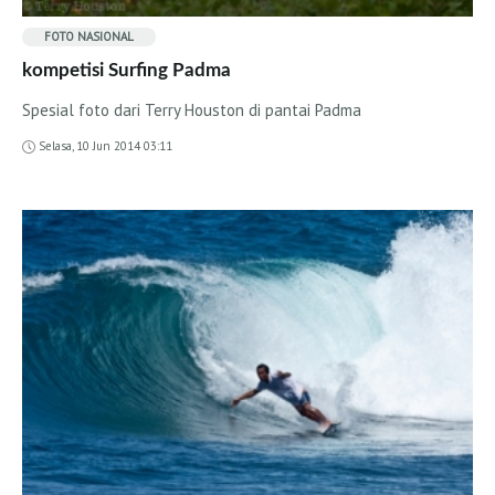
Wanita
FOTO
NASIONAL
Wawancara
kompetisi Surfing Padma
Nasional
Spesial foto dari Terry Houston di pantai Padma
Internasional
Selasa, 10 Jun 2014 03:11
Wanita
Belajar Surfing
Tips dan Trik
Ocean and Waves
Foto
Nasional
Internasional
Panduan Surfing
Sumatera
Jawa