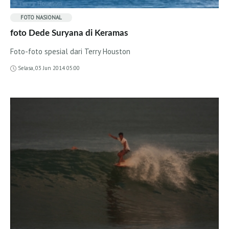
Bali
FOTO
NASIONAL
Lombok
foto Dede Suryana di Keramas
Sumbawa
Foto-foto spesial dari Terry Houston
Sumba
Selasa, 03 Jun 2014 05:00
Rote
PemburuOmbak TV
Konsep
Acara TV Terbaru
Kontak
Email dan Editor Surftotal
Toko Surfing
Sekolah Surfing
Akomodasi
Produsen Surf board