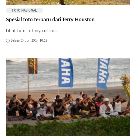
Desert Point
FOTO
NASIONAL
Sumbawa
Spesial foto terbaru dari Terry Houston
Lakey Peak
Lihat foto-fotonya disini...
Scar Reef
Selasa, 24 Jun 2014 10:12
Yo-Yos
Sumba
Nihiwatu
Millers Right
Rote
Nembrala
Video
Nasional
Internasional