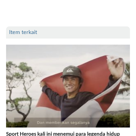
Desert Point
Sumbawa
Lakey Peak
Item terkait
Scar Reef
Yo-Yos
Sumba
Nihiwatu
Millers Right
Rote
Nembrala
Video
Nasional
Internasional
Sport Heroes kali ini menemui para legenda hidup