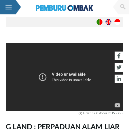
Berita
Nasional
Internasional
Wanita
Live WebCams
Sumatra
Banda Aceh
Nias (Lagundry Bay)
Mentawai(Lances Right)
Benkulu
Krui / Mandiri
Jumat, 02 Oktober 2015 22:25
Java
G LAND : PERPADUAN ALAM LIAR