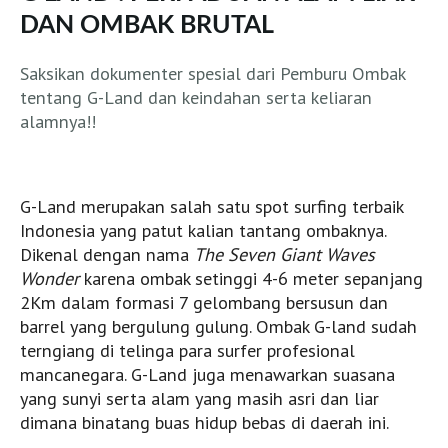
Panaitan Islands
DAN OMBAK BRUTAL
Cimaja
Batukaras
Saksikan dokumenter spesial dari Pemburu Ombak
tentang G-Land dan keindahan serta keliaran
Pacitan
alamnya!!
G Land
Bali
Canggu (LIVE)
G-Land merupakan salah satu spot surfing terbaik
Kuta e Kuta Reef (LIVE)
Indonesia yang patut kalian tantang ombaknya.
Dikenal dengan nama
The Seven Giant Waves
Balangan (LIVE)
Wonder
karena ombak setinggi 4-6 meter sepanjang
Bingin (LIVE)
2Km dalam formasi 7 gelombang bersusun dan
Keramas (LIVE)
barrel yang bergulung gulung. Ombak G-land sudah
terngiang di telinga para surfer profesional
Uluwatu (LIVE)
mancanegara. G-Land juga menawarkan suasana
Lombok
yang sunyi serta alam yang masih asri dan liar
Grupuk
dimana binatang buas hidup bebas di daerah ini.
Ekas