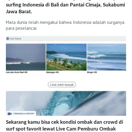
Wanita
surfing Indonesia di Bali dan Pantai Cimaja, Sukabumi
Wawancara
Jawa Barat.
Nasional
Mata dunia telah mengakui bahwa Indonesia adalah surganya
para peselancar.
Internasional
Wanita
Belajar Surfing
Tips dan Trik
Ocean and Waves
Foto
Nasional
Internasional
Panduan Surfing
Sumatera
Sekarang kamu bisa cek kondisi ombak dan crowd di
surf spot favorit lewat Live Cam Pemburu Ombak
Jawa