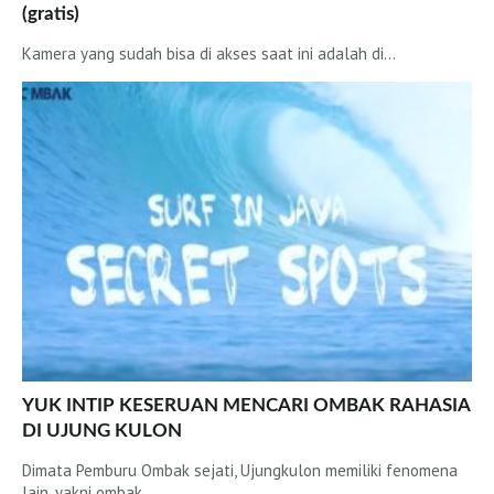
(gratis)
Bali
Kamera yang sudah bisa di akses saat ini adalah di…
Lombok
Sumbawa
Sumba
Rote
PemburuOmbak TV
Konsep
Acara TV Terbaru
Kontak
Email dan Editor Surftotal
Toko Surfing
YUK INTIP KESERUAN MENCARI OMBAK RAHASIA
Sekolah Surfing
DI UJUNG KULON
Akomodasi
Dimata Pemburu Ombak sejati, Ujungkulon memiliki fenomena
lain, yakni ombak…
Produsen Surf board