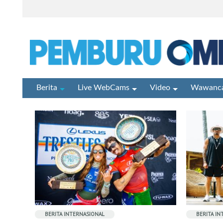
Berita
Live WebCams
Video
Wawanca
BERITA INTERNASIONAL
BERITA I