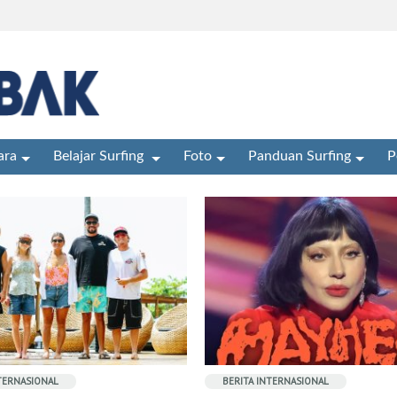
ra
Belajar Surfing
Foto
Panduan Surfing
P
NTERNASIONAL
BERITA INTERNASIONAL