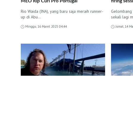
MEO Rip Curl Pro Portugal
firing sess
Rio Waida (INA), yang baru saja meraih runner-
Gelombang l
up di Abu…
sekali lag
Minggu, 16 Maret 2025 04:44
Jumat, 14 M
BERITA INTERNASIONAL
BERITA I
Matthew McConaughey Semakin
Prakiraan
Mendalami Minatnya terhadap Selancar
Perubaha
di Surf Ranch Kelly Slater
Global