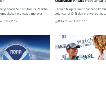
ion
Keamanan Antara Peselancar 
egendaris Supertubos di Peniche
Sebuah tragedi mengguncang komun
i membuktikan mengapa mereka…
selancar di Chili dan menyoroti ma
aret 2025 05:13
Rabu, 05 Maret 2025 08:18
NTERNASIONAL
BERITA INTERNASIONAL
 Selancar Terancam?
Rio Waida Ukir Sejarah denga
n NOAA Bisa Berdampak
Up di Surf Abu Dhabi Pro
Kebanggaan Indonesia, Rio Waida, ta