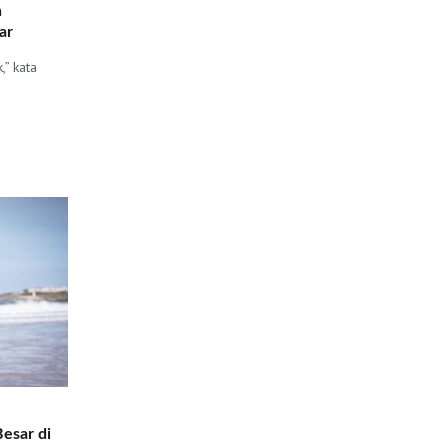
n
ar
” kata
esar di