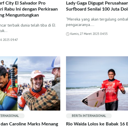
rf City El Salvador Pro
Lady Gaga Digugat Perusahaa
ri Rabu Ini dengan Perkiraan
Surfboard Senilai 100 Juta Dol
ng Menguntungkan
“Mereka yang akan tergulung ombak,
pengacaranya....
car terbaik dunia telah tiba di El
tuk…
Kamis, 27 Maret 2025 04:55
ril 2025 09:47
NTERNASIONAL
BERITA INTERNASIONAL
 dan Caroline Marks Menang
Rio Waida Lolos ke Babak 16 B