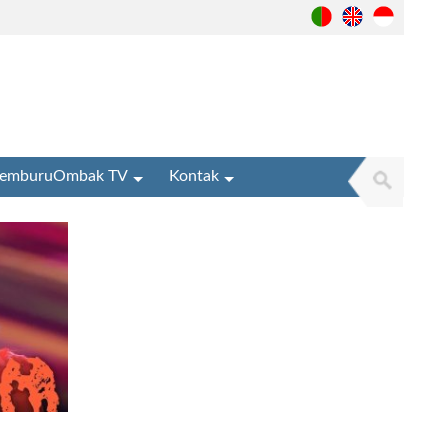
emburuOmbak TV
Kontak