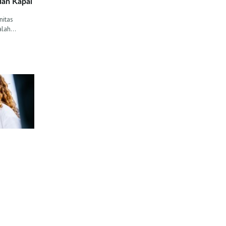
dan Kapal
itas
salah…
n Runner-
mpil luar